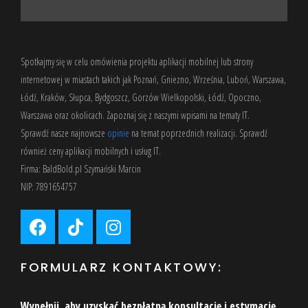
Spotkajmy się w celu omówienia projektu aplikacji mobilnej lub strony
internetowej w miastach takich jak Poznań, Gniezno, Września, Luboń, Warszawa,
Łódź, Kraków, Słupca, Bydgoszcz, Gorzów Wielkopolski, Łódź, Opoczno,
Warszawa oraz okolicach. Zapoznaj się z
naszymi wpisami
na tematy IT.
Sprawdź nasze
najnowsze
opinie
na temat poprzednich realizacji. Sprawdź
również
ceny aplikacji mobilnych
i usług IT.
Firma: BaldBold.pl Szymański Marcin
NIP: 7891654757
FORMULARZ KONTAKTOWY:
Wypełnij, aby uzyskać bezpłatną konsultację i estymację