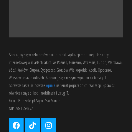
Spotkajmy się w celu omówienia projektu aplikacji mobilnej lub strony
internetowej w miastach takich jak Poznań, Gniezno, Września, Luboń, Warszawa,
Łódź, Kraków, Słupca, Bydgoszcz, Gorzów Wielkopolski, Łódź, Opoczno,
Warszawa oraz okolicach. Zapoznaj się z
naszymi wpisami
na tematy IT.
Sprawdź nasze
najnowsze
opinie
na temat poprzednich realizacji. Sprawdź
również
ceny aplikacji mobilnych
i usług IT.
Firma: BaldBold.pl Szymański Marcin
NIP: 7891654757