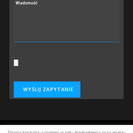
Strona korzysta z cookies w celu gromadzenia oraz analizy
2012 ©
BaldBold.eu
Wszelkie prawa zastrzeżone.