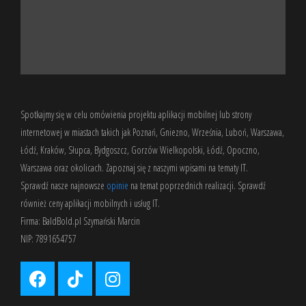
Spotkajmy się w celu omówienia projektu aplikacji mobilnej lub strony
internetowej w miastach takich jak Poznań, Gniezno, Września, Luboń, Warszawa,
Łódź, Kraków, Słupca, Bydgoszcz, Gorzów Wielkopolski, Łódź, Opoczno,
Warszawa oraz okolicach. Zapoznaj się z
naszymi wpisami
na tematy IT.
Sprawdź nasze
najnowsze
opinie
na temat poprzednich realizacji. Sprawdź
również
ceny aplikacji mobilnych
i usług IT.
Firma: BaldBold.pl Szymański Marcin
NIP: 7891654757