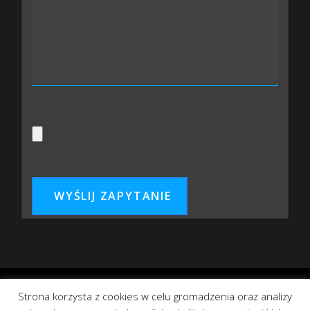
2012 ©
BaldBold.eu
Wszelkie prawa zastrzeżone.