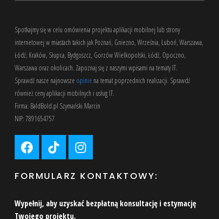
Spotkajmy się w celu omówienia projektu aplikacji mobilnej lub strony
internetowej w miastach takich jak Poznań, Gniezno, Września, Luboń, Warszawa,
Łódź, Kraków, Słupca, Bydgoszcz, Gorzów Wielkopolski, Łódź, Opoczno,
Warszawa oraz okolicach. Zapoznaj się z
naszymi wpisami
na tematy IT.
Sprawdź nasze
najnowsze
opinie
na temat poprzednich realizacji. Sprawdź
również
ceny aplikacji mobilnych
i usług IT.
Firma: BaldBold.pl Szymański Marcin
NIP: 7891654757
FORMULARZ KONTAKTOWY:
Wypełnij, aby uzyskać bezpłatną konsultację i estymację
Twojego projektu.